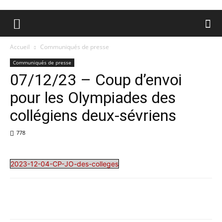
Accueil
Communiqués de presse
Communiqués de presse
07/12/23 – Coup d’envoi
pour les Olympiades des
collégiens deux-sévriens
778
2023-12-04-CP-JO-des-colleges
Facebook
X
Pinterest
WhatsA