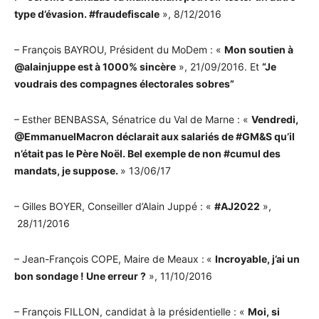
type d’évasion. #fraudefiscale
», 8/12/2016
– François BAYROU, Président du MoDem : «
Mon soutien à
@alainjuppe est à 1000% sincère
», 21/09/2016. Et
“Je
voudrais des compagnes électorales sobres”
– Esther BENBASSA, Sénatrice du Val de Marne : «
Vendredi,
@EmmanuelMacron déclarait aux salariés de #GM&S qu’il
n’était pas le Père Noël. Bel exemple de non #cumul des
mandats, je suppose.
» 13/06/17
– Gilles BOYER, Conseiller d’Alain Juppé : «
#AJ2022
»,
28/11/2016
– Jean-François COPE, Maire de Meaux :
«
Incroyable, j’ai un
bon sondage ! Une erreur ?
», 11/10/2016
– François FILLON, candidat à la présidentielle : «
Moi, si