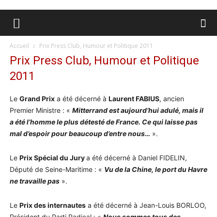
Accueil
Prix Press Club, Humour et Politique 2011
Prix Press Club, Humour et Politique
2011
Le
Grand Prix
a été décerné à
Laurent FABIUS
, ancien
Premier Ministre : «
Mitterrand est aujourd’hui adulé, mais il
a été l’homme le plus détesté de France. Ce qui laisse pas
mal d’espoir pour beaucoup d’entre nous…
».
Le
Prix Spécial du Jury
a été décerné à Daniel FIDELIN,
Député de Seine-Maritime : «
Vu de la Chine, le port du Havre
ne travaille pas
».
Le
Prix des internautes
a été décerné à Jean-Louis BORLOO,
Président du Parti Radical : «
Nous sommes tous des