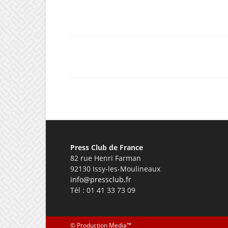
Facebook
X
Pinterest
Press Club de France
82 rue Henri Farman
92130 Issy-les-Moulineaux
info@pressclub.fr
Tél : 01 41 33 73 09
©
Production Media™