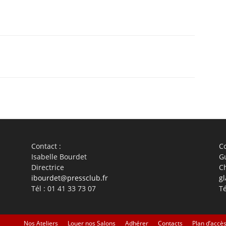
WhatsApp
Linkedin
ReddIt
Em
Contact :
Co
Isabelle Bourdet
G
Directrice
C
ibourdet@pressclub.fr
gl
Tél : 01 41 33 73 07
Té
Nos Ateliers
Louer nos Salons
Adhérer
Contacts
Plan d’accè