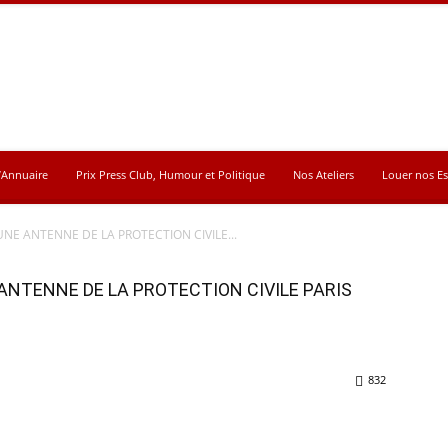
’Annuaire
Prix Press Club, Humour et Politique
Nos Ateliers
Louer nos E
’UNE ANTENNE DE LA PROTECTION CIVILE...
E ANTENNE DE LA PROTECTION CIVILE PARIS
832