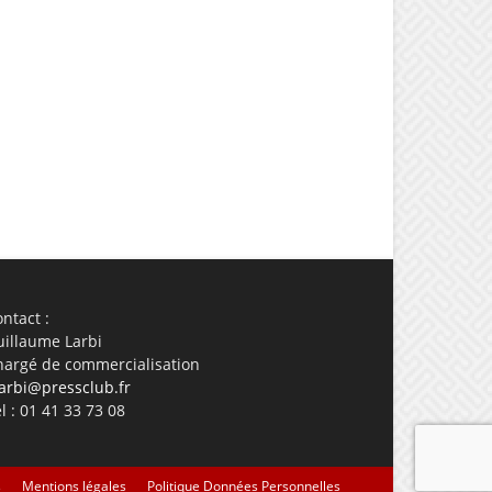
ail
Imprimer
ntact :
uillaume Larbi
hargé de commercialisation
arbi@pressclub.fr
l : 01 41 33 73 08
s
Mentions légales
Politique Données Personnelles