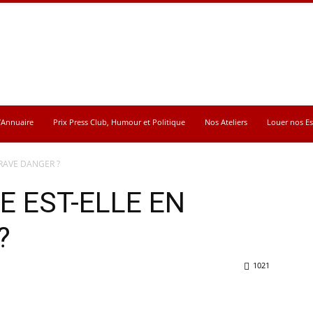
’Annuaire
Prix Press Club, Humour et Politique
Nos Ateliers
Louer nos E
GRAVE DANGER ?
E EST-ELLE EN
?
1021