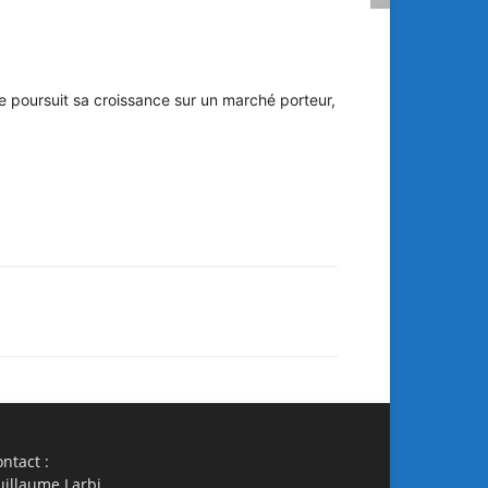
le poursuit sa croissance sur un marché porteur,
ail
Imprimer
ntact :
uillaume Larbi