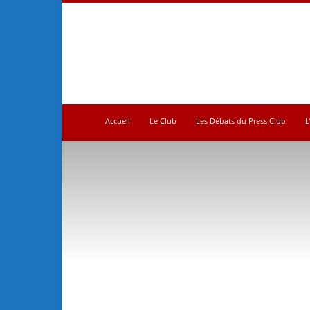
Press
Club
Accueil
Le Club
Les Débats du Press Club
L