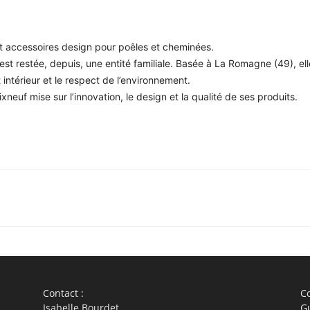
et accessoires design pour poêles et cheminées.
est restée, depuis, une entité familiale. Basée à La Romagne (49), el
t intérieur et le respect de l’environnement.
xneuf mise sur l’innovation, le design et la qualité de ses produits.
WhatsApp
Linkedin
ReddIt
Em
Contact :
Co
Isabelle Bourdet
G