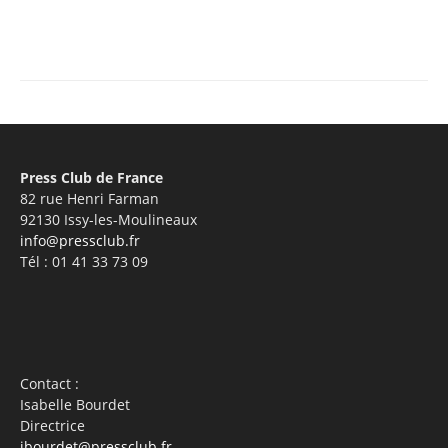
Facebook
X
Pinterest
WhatsA
Press Club de France
82 rue Henri Farman
92130 Issy-les-Moulineaux
info@pressclub.fr
Tél : 01 41 33 73 09
Contact :
Isabelle Bourdet
Directrice
ibourdet@pressclub.fr