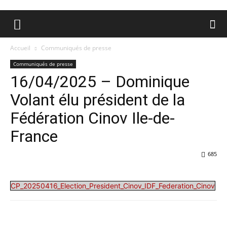
Accueil
Communiqués de presse
Communiqués de presse
16/04/2025 – Dominique
Volant élu président de la
Fédération Cinov Ile-de-
France
685
CP_20250416_Election_President_Cinov_IDF_Federation_Cinov
Facebook
X
Pinterest
WhatsA