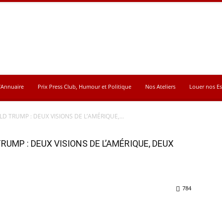
’Annuaire
Prix Press Club, Humour et Politique
Nos Ateliers
Louer nos E
D TRUMP : DEUX VISIONS DE L’AMÉRIQUE,...
UMP : DEUX VISIONS DE L’AMÉRIQUE, DEUX
784