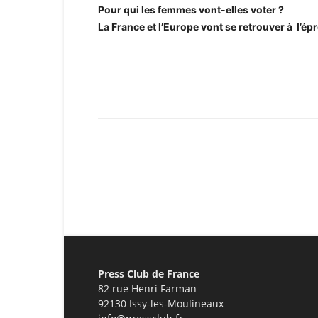
Pour qui les femmes vont-elles voter ?
La France et l’Europe vont se retrouver à l’é
Facebook
X
Pinterest
Press Club de France
82 rue Henri Farman
92130 Issy-les-Moulineaux