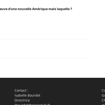
preuve d’une nouvelle Amérique mais laquelle ?
WhatsApp
Linkedin
ReddIt
Em
Contact :
Co
Isabelle Bourdet
G
Directrice
C