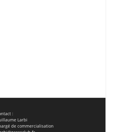
ail
Imprimer
ntact :
uillaume Larbi
hargé de commercialisation