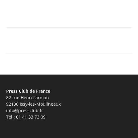
Facebook
X
Pinterest
WhatsA
Press Club de France
82 rue Henri Farman
92130 Issy-les-Moulineaux
info@pressclub.fr
Tél : 01 41 33 73 09