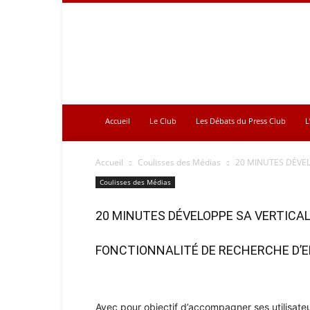
Press
Club
Accueil
Le Club
Les Débats du Press Club
L
Accueil
Coulisses des Médias
20 MINUTES DÉVEL
Coulisses des Médias
20 MINUTES DÉVELOPPE SA VERTICAL
FONCTIONNALITÉ DE RECHERCHE D’E
Avec pour objectif d’accompagner ses utilisate