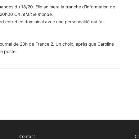
ndes du 18/20. Elle animera la tranche d’information de
à 20h00
On refait le monde.
d entretien dominical avec une personnalité qui fait
journal de 20h de France 2. Un choix, après que Caroline
le poste.
WhatsApp
Linkedin
ReddIt
Em
Contact :
Co