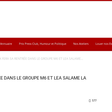
’Annuaire
Prix Press Club, Humour et Politique
Nos Ateliers
Louer nos E
X FERA SA RENTRÉE DANS LE GROUPE M6 ET LEA SALAME...
E DANS LE GROUPE M6 ET LEA SALAME LA
577