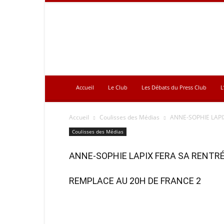
Press
Club
Accueil
Le Club
Les Débats du Press Club
L
Accueil
Coulisses des Médias
ANNE-SOPHIE LAPI
Coulisses des Médias
ANNE-SOPHIE LAPIX FERA SA RENTRÉ
REMPLACE AU 20H DE FRANCE 2