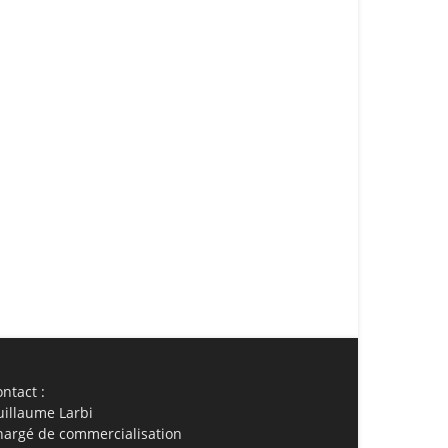
ail
Imprimer
ntact :
uillaume Larbi
hargé de commercialisation