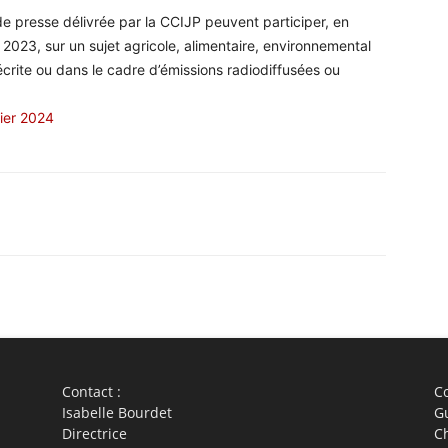
 de presse délivrée par la CCIJP peuvent participer, en
 2023, sur un sujet agricole, alimentaire, environnemental
e écrite ou dans le cadre d’émissions radiodiffusées ou
vier 2024
WhatsApp
Linkedin
ReddIt
Em
Contact :
Co
Isabelle Bourdet
G
Directrice
C