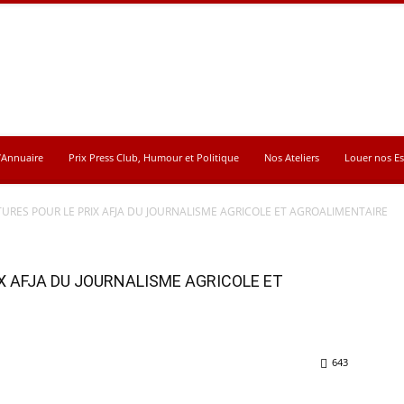
’Annuaire
Prix Press Club, Humour et Politique
Nos Ateliers
Louer nos E
URES POUR LE PRIX AFJA DU JOURNALISME AGRICOLE ET AGROALIMENTAIRE
X AFJA DU JOURNALISME AGRICOLE ET
643