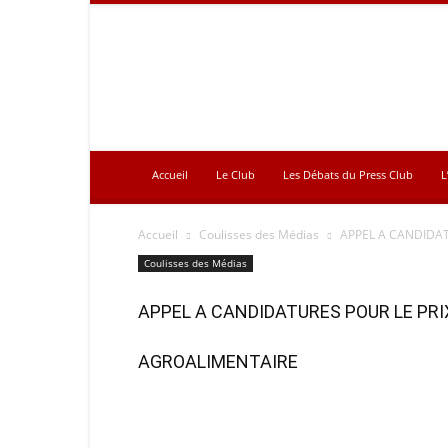
Press
Club
Accueil
Le Club
Les Débats du Press Club
L
Accueil
Coulisses des Médias
APPEL A CANDIDAT
Coulisses des Médias
APPEL A CANDIDATURES POUR LE PRI
AGROALIMENTAIRE