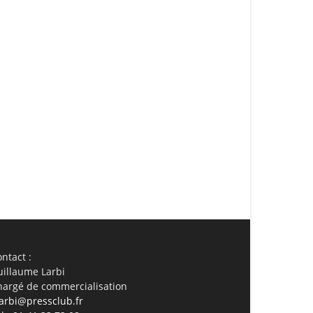
ail
Imprimer
ntact :
uillaume Larbi
hargé de commercialisation
arbi@pressclub.fr