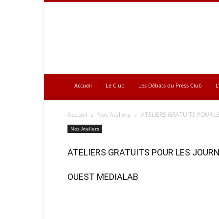
Press
Club
Accueil
Le Club
Les Débats du Press Club
L
Accueil
Nos Ateliers
ATELIERS GRATUITS POUR L
Nos Ateliers
ATELIERS GRATUITS POUR LES JOURN
OUEST MEDIALAB