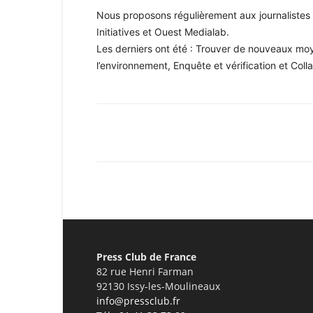
Nous proposons régulièrement aux journalistes 
Initiatives et Ouest Medialab.
Les derniers ont été : Trouver de nouveaux moye
l’environnement, Enquête et vérification et Col
Facebook
X
Pinterest
Press Club de France
82 rue Henri Farman
92130 Issy-les-Moulineaux
info@pressclub.fr