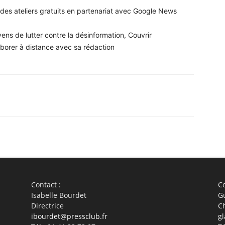
des ateliers gratuits en partenariat avec Google News
ns de lutter contre la désinformation, Couvrir
laborer à distance avec sa rédaction
WhatsApp
Linkedin
ReddIt
Em
Contact :
Co
Isabelle Bourdet
G
Directrice
C
ibourdet@pressclub.fr
gl