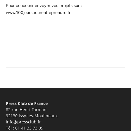
Pour concourir envoyer vos projets sur :
www.100jourspourentreprendre.fr
Facebook
X
Pinterest
WhatsA
Press Club de France
82 rue Henri Farman
92130 Issy-les-Moulineaux
info@pressclub.fr
Tél : 01 41 33 73 09