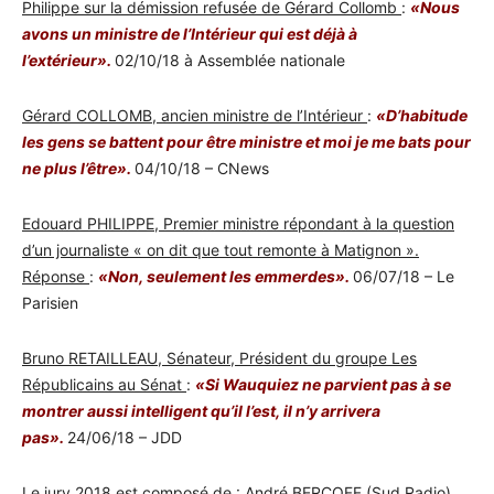
Philippe sur la démission refusée de Gérard Collomb
:
«Nous
avons un ministre de l’Intérieur qui est déjà à
l’extérieur».
02/10/18 à Assemblée nationale
Gérard COLLOMB, ancien ministre de l’Intérieur
:
«D’habitude
les gens se battent pour être ministre
et moi je me bats pour
ne plus l’être».
04/10/18 – CNews
Edouard PHILIPPE, Premier ministre répondant à la question
d’un journaliste « on dit que tout remonte à Matignon ».
Réponse
:
«Non, seulement les emmerdes».
06/07/18 – Le
Parisien
Bruno RETAILLEAU, Sénateur, Président du groupe Les
Républicains au Sénat
:
«Si Wauquiez ne parvient pas à se
montrer aussi intelligent qu’il l’est, il n’y arrivera
pas».
24/06/18 – JDD
Le jury 2018 est composé de : André BERCOFF (Sud Radio),