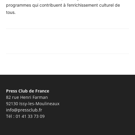
programmes qui contribuent à l’enrichissement culturel de
tous.
Facebook
X
Pinterest
WhatsA
Press Club de France
82 rue Henri Farman
92130 Issy-les-Moulineaux
info@pressclub.fr
Tél : 01 41 33 73 09