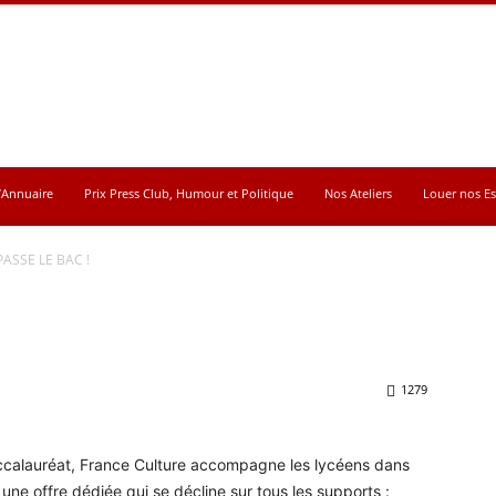
’Annuaire
Prix Press Club, Humour et Politique
Nos Ateliers
Louer nos E
ASSE LE BAC !
1279
ccalauréat, France Culture accompagne les lycéens dans
une offre dédiée qui se décline sur tous les supports :