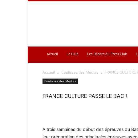
Press
Club
Accueil
Le Club
Les Débats du Press Club
L
Accueil
Coulisses des Médias
FRANCE CULTURE P
Coulisses des Médias
FRANCE CULTURE PASSE LE BAC !
A trois semaines du début des épreuves du Ba
leur préparation des principales épreuves avec 