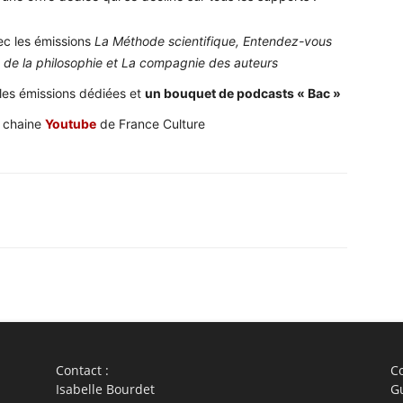
c les émissions
La Méthode scientifique, Entendez-vous
ns de la philosophie et La compagnie des auteurs
 les émissions dédiées et
un bouquet de podcasts « Bac »
a chaine
Youtube
de France Culture
WhatsApp
Linkedin
ReddIt
Em
Contact :
Co
Isabelle Bourdet
G