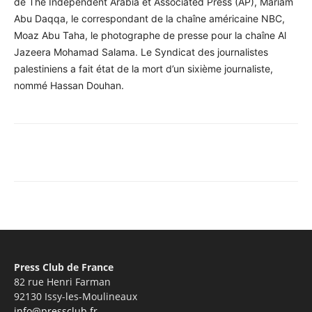
de The Independent Arabia et Associated Press (AP), Mariam
Abu Daqqa, le correspondant de la chaîne américaine NBC,
Moaz Abu Taha, le photographe de presse pour la chaîne Al
Jazeera Mohamad Salama. Le Syndicat des journalistes
palestiniens a fait état de la mort d’un sixième journaliste,
nommé Hassan Douhan.
Facebook
X
Pinterest
WhatsA
Press Club de France
82 rue Henri Farman
92130 Issy-les-Moulineaux
info@pressclub.fr