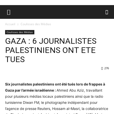
Accueil
Coulisses des Médias
Coulisses des Médias
GAZA : 6 JOURNALISTES
PALESTINIENS ONT ETE
TUES
276
Six
journalistes palestiniens ont été tués lors de frappes à
Gaza par l’armée israélienne :
Ahmed Abu Aziz, travaillant
pour plusieurs médias locaux palestiniens ainsi que la radio
tunisienne Diwan FM
,
le photographe indépendant pour
l’agence de presse Reuters, Hossam al-Masri, la collaboratrice