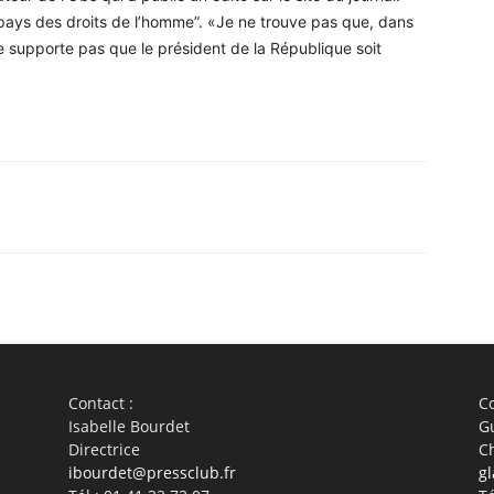
 pays des droits de l’homme”. «Je ne trouve pas que, dans
e supporte pas que le président de la République soit
WhatsApp
Linkedin
ReddIt
Em
Contact :
Co
Isabelle Bourdet
G
Directrice
C
ibourdet@pressclub.fr
gl