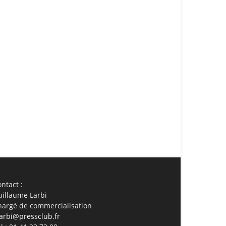
ail
Imprimer
ntact :
uillaume Larbi
hargé de commercialisation
arbi@pressclub.fr