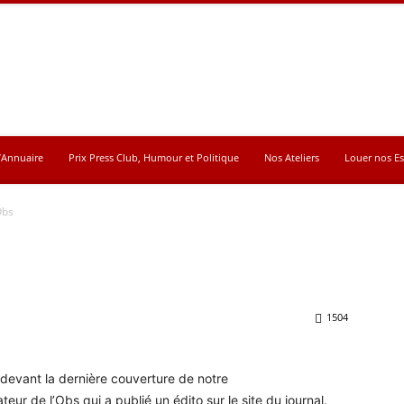
’Annuaire
Prix Press Club, Humour et Politique
Nos Ateliers
Louer nos E
Obs
1504
 devant la dernière couverture de notre
ur de l’Obs qui a publié un édito sur le site du journal.