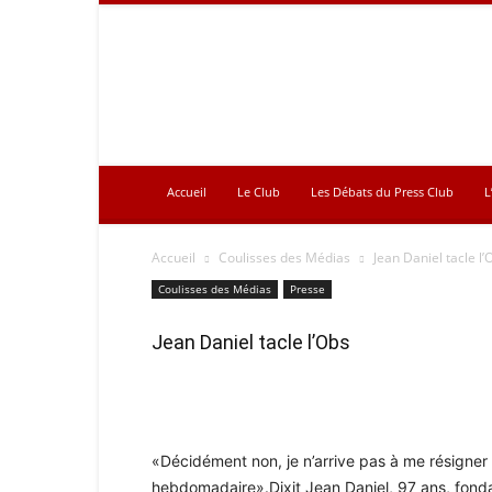
Press
Club
Accueil
Le Club
Les Débats du Press Club
L
Accueil
Coulisses des Médias
Jean Daniel tacle l’
Coulisses des Médias
Presse
Jean Daniel tacle l’Obs
«Décidément non, je n’arrive pas à me résigner
hebdomadaire».Dixit Jean Daniel, 97 ans, fondate