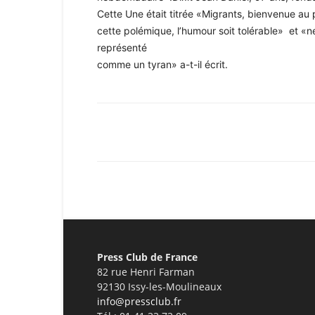
Cette Une était titrée «Migrants, bienvenue au
cette polémique, l’humour soit tolérable» et «n
représenté
comme un tyran» a-t-il écrit.
Facebook
X
Pinterest
Press Club de France
82 rue Henri Farman
92130 Issy-les-Moulineaux
info@pressclub.fr