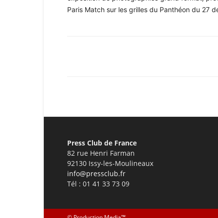
Paris Match sur les grilles du Panthéon du 27 
Facebook
X
Pinterest
Press Club de France
82 rue Henri Farman
92130 Issy-les-Moulineaux
info@pressclub.fr
Tél : 01 41 33 73 09
©
Production Media™