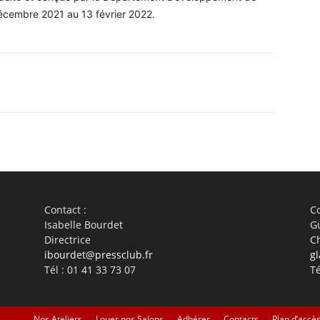
décembre 2021 au 13 février 2022.
WhatsApp
Linkedin
ReddIt
Em
Contact :
Co
Isabelle Bourdet
G
Directrice
C
ibourdet@pressclub.fr
gl
Tél : 01 41 33 73 07
Té
Nos Ateliers
Louer nos Salons
Adhérer
Contacts
Plan d’accè