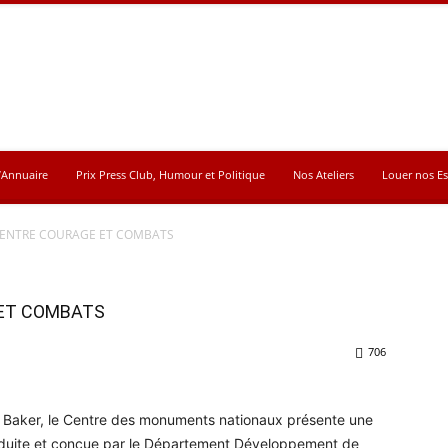
’Annuaire
Prix Press Club, Humour et Politique
Nos Ateliers
Louer nos E
, ENTRE COURAGE ET COMBATS
 ET COMBATS
706
ne Baker, le Centre des monuments nationaux présente une
oduite et conçue par le Département Développement de