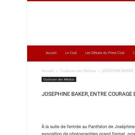
Press
Club
Accueil
Le Club
Les Débats du Press Club
L
Accueil
Coulisses des Médias
JOSEPHINE BAKER
Coulisses des Médias
JOSEPHINE BAKER, ENTRE COURAGE
À la suite de l’entrée au Panthéon de Joséphi
exposition de photographies grand format, pr