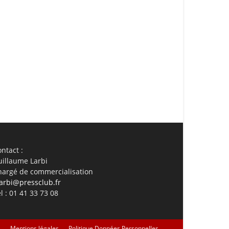
ail
Imprimer
ntact :
uillaume Larbi
hargé de commercialisation
arbi@pressclub.fr
l : 01 41 33 73 08
s
Mentions légales
Politique Données Personnelles