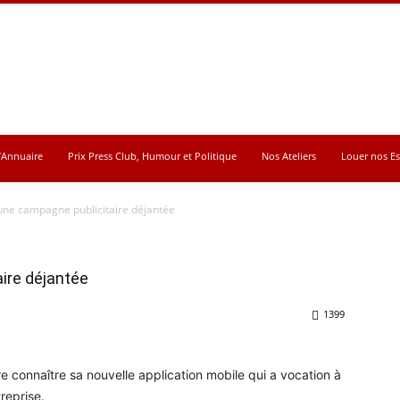
’Annuaire
Prix Press Club, Humour et Politique
Nos Ateliers
Louer nos E
une campagne publicitaire déjantée
ire déjantée
1399
 connaître sa nouvelle application mobile qui a vocation à
treprise.