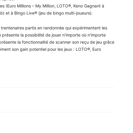
ges (Euro Millions – My Million, LOTO®, Keno Gagnant à
eb) et à Bingo Live® (jeu de bingo multi-joueurs).
trentenaires partis en randonnée qui expérimentent les
m présente la possibilité de jouer n’importe où n’importe
présente la fonctionnalité de scanner son reçu de jeu grâce
nément son gain potentiel pour les jeux : LOTO®, Euro
WhatsApp
Linkedin
ReddIt
Em