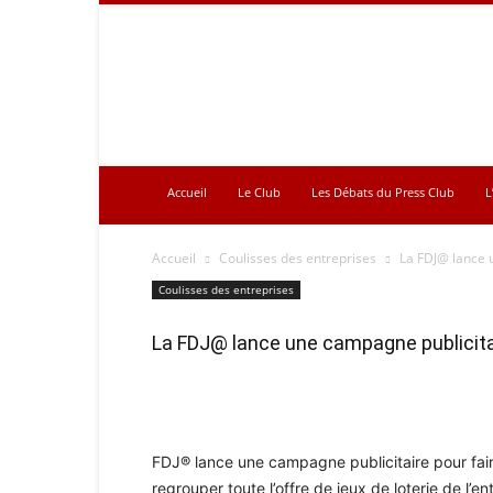
Press
Club
Accueil
Le Club
Les Débats du Press Club
L
Accueil
Coulisses des entreprises
La FDJ@ lance 
Coulisses des entreprises
La FDJ@ lance une campagne publicita
FDJ® lance une campagne publicitaire pour faire
regrouper toute l’offre de jeux de loterie de l’en