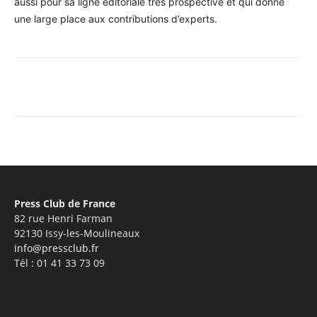
aussi pour sa ligne éditoriale très prospective et qui donne
une large place aux contributions d’experts.
Facebook
X
Pinterest
WhatsA
Press Club de France
82 rue Henri Farman
92130 Issy-les-Moulineaux
info@pressclub.fr
Tél : 01 41 33 73 09