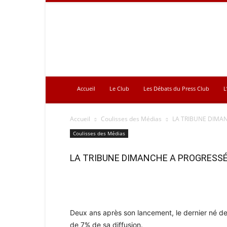
Press
Club
Accueil
Le Club
Les Débats du Press Club
L
Accueil
Coulisses des Médias
LA TRIBUNE DIMA
Coulisses des Médias
LA TRIBUNE DIMANCHE A PROGRESSÉ
Deux ans après son lancement, le dernier né de
de 7% de sa diffusion.