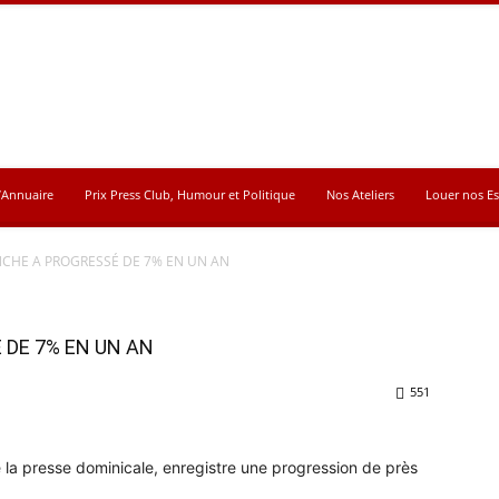
’Annuaire
Prix Press Club, Humour et Politique
Nos Ateliers
Louer nos E
NCHE A PROGRESSÉ DE 7% EN UN AN
 DE 7% EN UN AN
551
 la presse dominicale, enregistre une progression de près