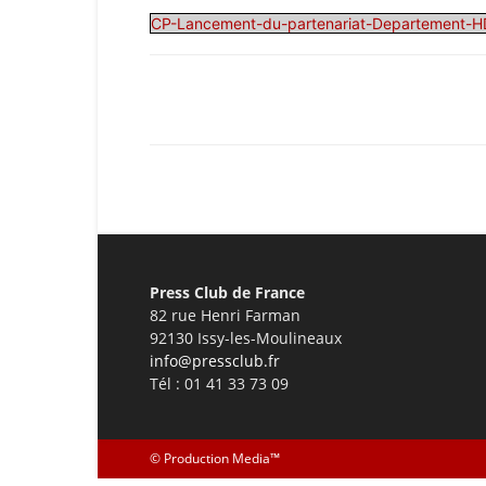
CP-Lancement-du-partenariat-Departement-H
Facebook
X
Pinterest
Press Club de France
82 rue Henri Farman
92130 Issy-les-Moulineaux
info@pressclub.fr
Tél : 01 41 33 73 09
©
Production Media™