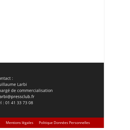
ail
Imprimer
ntact :
uillaume Larbi
hargé de commercialisation
arbi@pressclub.fr
l : 01 41 33 73 08
s
Mentions légales
Politique Données Personnelles