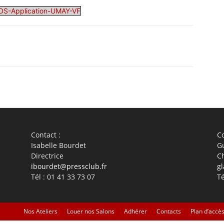
DS-Application-UMAY-VF
WhatsApp
Linkedin
ReddIt
Em
Contact :
Co
Isabelle Bourdet
G
Directrice
C
ibourdet@pressclub.fr
gl
Tél : 01 41 33 73 07
Té
Nos Ateliers
Louer nos Salons
Adhérer
Contacts
Plan d’accè