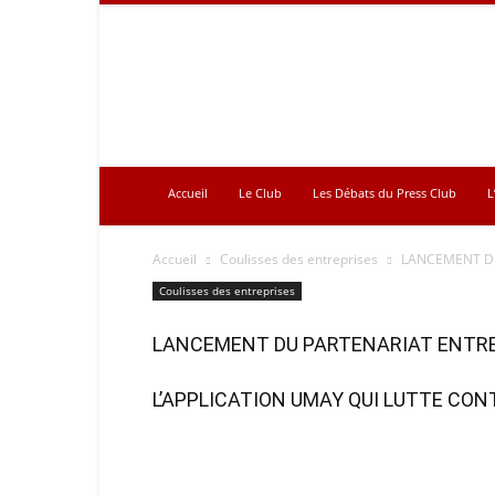
Press
Club
Accueil
Le Club
Les Débats du Press Club
L
Accueil
Coulisses des entreprises
LANCEMENT DU
Coulisses des entreprises
LANCEMENT DU PARTENARIAT ENTRE
L’APPLICATION UMAY QUI LUTTE CON