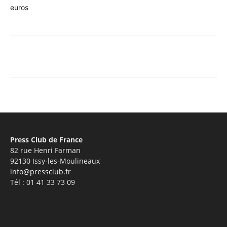
euros
Facebook
X
Pinterest
WhatsA
Press Club de France
82 rue Henri Farman
92130 Issy-les-Moulineaux
info@pressclub.fr
Tél : 01 41 33 73 09