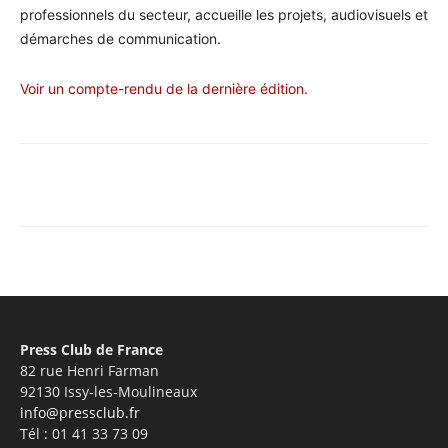
professionnels du secteur, accueille les projets, audiovisuels et
démarches de communication.
Voir un compte-rendu de la dernière édition.
Facebook
X
Pinterest
WhatsA
Press Club de France
82 rue Henri Farman
92130 Issy-les-Moulineaux
info@pressclub.fr
Tél : 01 41 33 73 09