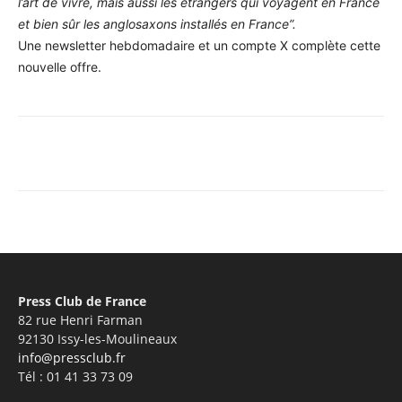
l’art de vivre, mais aussi les étrangers qui voyagent en France
et bien sûr les anglosaxons installés en France”.
Une newsletter hebdomadaire et un compte X complète cette
nouvelle offre.
Facebook
X
Pinterest
WhatsA
Press Club de France
82 rue Henri Farman
92130 Issy-les-Moulineaux
info@pressclub.fr
Tél : 01 41 33 73 09