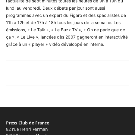
l’actualité de sept minutes toutes les heures de 9h à 19h du
lundi au vendredi. Deux débats par jour sont aussi
programmés avec un expert du Figaro et des spécialistes de
11h à 12h et de 17h à 18h tous les jours de la semaine. Les
émissions, « Le Talk », « Le Buzz TV », « On ne parle que de
ça », « Le Live », lancées dès 2007 gagneront en interactivité
grâce à un « player » vidéo développé en interne.
Facebook
X
Pinterest
WhatsA
Press Club de France
82 rue Henri Farman