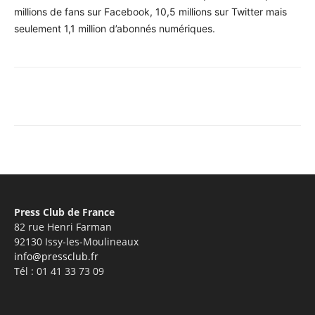
millions de fans sur Facebook, 10,5 millions sur Twitter mais
seulement 1,1 million d’abonnés numériques.
Facebook
X
Pinterest
WhatsA
Press Club de France
82 rue Henri Farman
92130 Issy-les-Moulineaux
info@pressclub.fr
Tél : 01 41 33 73 09