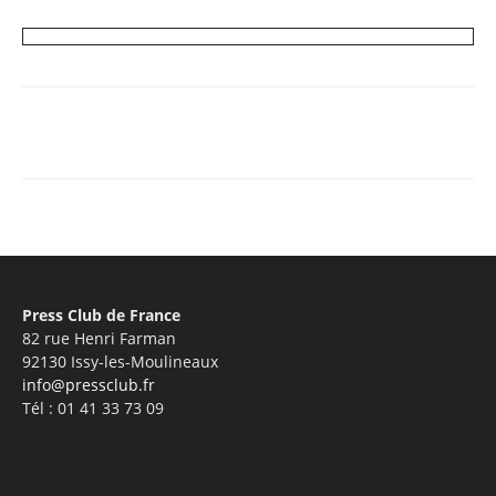
Facebook
X
Pinterest
WhatsA
Press Club de France
82 rue Henri Farman
92130 Issy-les-Moulineaux
info@pressclub.fr
Tél : 01 41 33 73 09