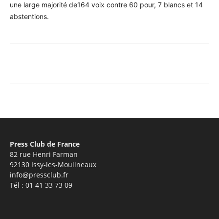
une large majorité de164 voix contre 60 pour, 7 blancs et 14
abstentions.
Facebook
X
Pinterest
WhatsA
Press Club de France
82 rue Henri Farman
92130 Issy-les-Moulineaux
info@pressclub.fr
Tél : 01 41 33 73 09