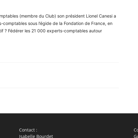
mptables (membre du Club) son président Lionel Canesi a
s-comptables sous l’égide de la Fondation de France, en
ctif ? Fédérer les 21 000 experts-comptables autour
WhatsApp
Linkedin
ReddIt
Em
Contact :
Co
Isabelle Bourdet
G