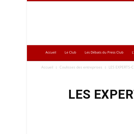
Press
Club
Accueil
Le Club
Les Débats du Press Club
L
Accueil
Coulisses des entreprises
LES EXPERTS-
LES EXPE