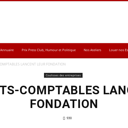
’Annuaire
Prix Press Club, Humour et Politique
Nos Ateliers
Louer nos E
COMPTABLES LANCENT LEUR FONDATION
Coulisses des entreprises
RTS-COMPTABLES LAN
FONDATION
930