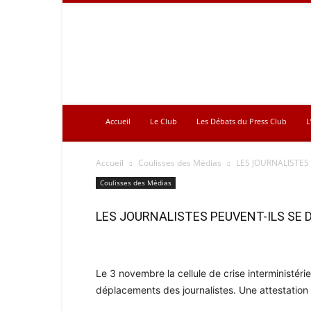
Press
Club
Accueil
Le Club
Les Débats du Press Club
L
Accueil
Coulisses des Médias
LES JOURNALISTES
Coulisses des Médias
LES JOURNALISTES PEUVENT-ILS SE
Le 3 novembre la cellule de crise interministéri
déplacements des journalistes. Une attestation 