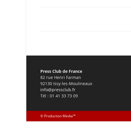
Facebook
X
Pinterest
Press Club de France
82 rue Henri Farman
92130 Issy-les-Moulineaux
info@pressclub.fr
Tél : 01 41 33 73 09
©
Production Media™