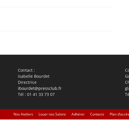
WhatsApp
Linkedin
ReddIt
Em
Contact :
Co
Isabelle Bourdet
G
Directrice
C
ibourdet@pressclub.fr
gl
Tél : 01 41 33 73 07
Té
Nos Ateliers
Louer nos Salons
Adhérer
Contacts
Plan d’accè