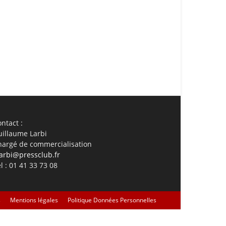
ail
Imprimer
ntact :
uillaume Larbi
hargé de commercialisation
arbi@pressclub.fr
l : 01 41 33 73 08
s
Mentions légales
Politique Données Personnelles