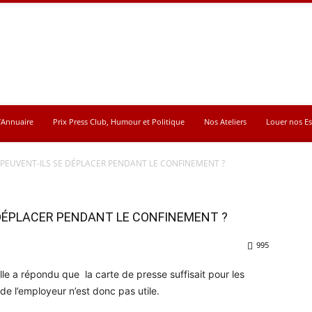
’Annuaire
Prix Press Club, Humour et Politique
Nos Ateliers
Louer nos E
 PEUVENT-ILS SE DÉPLACER PENDANT LE CONFINEMENT ?
 DÉPLACER PENDANT LE CONFINEMENT ?
995
elle a répondu que la carte de presse suffisait pour les
de l’employeur n’est donc pas utile.