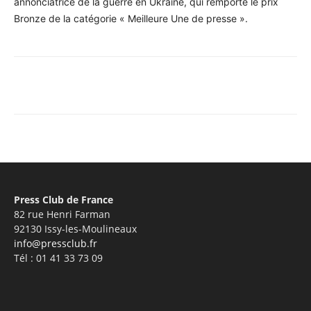
annonciatrice de la guerre en Ukraine, qui remporte le prix
Bronze de la catégorie « Meilleure Une de presse ».
Facebook
X
Pinterest
WhatsA
Press Club de France
82 rue Henri Farman
92130 Issy-les-Moulineaux
info@pressclub.fr
Tél : 01 41 33 73 09