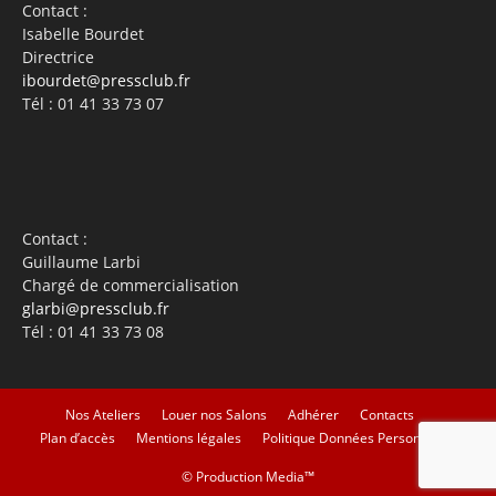
Contact :
Isabelle Bourdet
Directrice
ibourdet@pressclub.fr
Tél : 01 41 33 73 07
Contact :
Guillaume Larbi
Chargé de commercialisation
glarbi@pressclub.fr
Tél : 01 41 33 73 08
Nos Ateliers
Louer nos Salons
Adhérer
Contacts
Plan d’accès
Mentions légales
Politique Données Personnelles
©
Production Media™