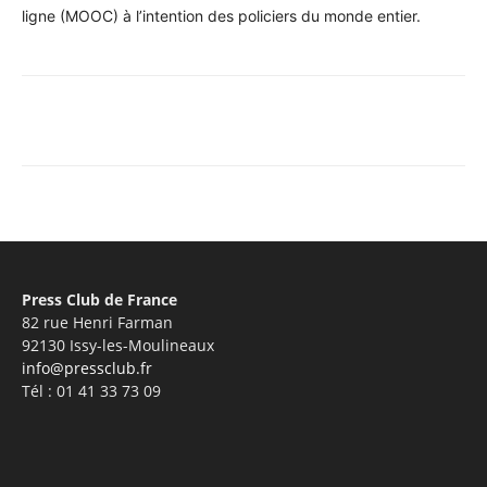
ligne (MOOC) à l’intention des policiers du monde entier.
Facebook
X
Pinterest
WhatsA
Press Club de France
82 rue Henri Farman
92130 Issy-les-Moulineaux
info@pressclub.fr
Tél : 01 41 33 73 09