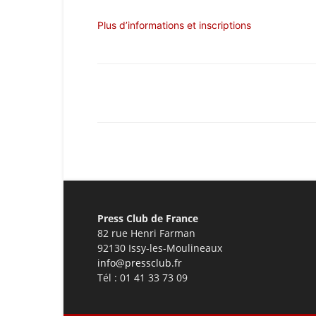
Plus d’informations et inscriptions
Facebook
X
Pinterest
Press Club de France
82 rue Henri Farman
92130 Issy-les-Moulineaux
info@pressclub.fr
Tél : 01 41 33 73 09