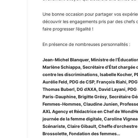
Une bonne occasion pour partager vos expérie
découvrir les engagements pris par des chefs d’
faire progresser l’égalité !
En présence de nombreuses personnalités :
Jean-Michel Blanquer, Ministre de l’Éducation 
Marlène Schiappa, Secrétaire d’État chargée de
contre les discriminations, Isabelle Kocher, 
Aurélie Feld, PDG de CSP, François Riahi, PD
Thomas Buberl, DG d’AXA, David Layani, PDG de
Paris-Dauphine, Brigitte Grésy, Secrétaire Gé
Femmes-Hommes, Claudine Junien, Professeur
AXL Agency et Rédactrice en Chef de WondHe
journée de la femme digitale, Caroline Vignea
Scénariste, Claire Gibault, Cheffe d’orchestre
Brossolette, Fondation des femmes…