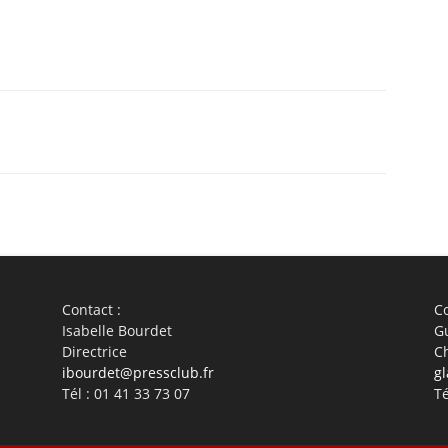
WhatsApp
Linkedin
ReddIt
Em
Contact :
Co
Isabelle Bourdet
G
Directrice
C
ibourdet@pressclub.fr
gl
Tél : 01 41 33 73 07
Té