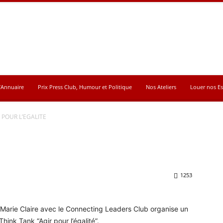
’Annuaire
Prix Press Club, Humour et Politique
Nos Ateliers
Louer nos E
 POUR L’EGALITE
1253
, Marie Claire avec le Connecting Leaders Club organise un
ink Tank “Agir pour l’égalité”.