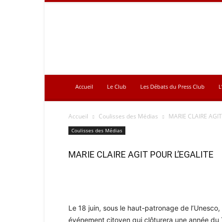
Press
Club
Accueil
Le Club
Les Débats du Press Club
L
Accueil
Coulisses des Médias
MARIE CLAIRE AGIT
Coulisses des Médias
MARIE CLAIRE AGIT POUR L’EGALITE
Le 18 juin, sous le haut-patronage de l’Unesco
événement citoyen qui clôturera une année du Th