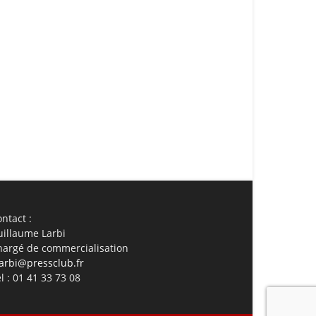
ail
Imprimer
ntact :
uillaume Larbi
hargé de commercialisation
arbi@pressclub.fr
l : 01 41 33 73 08