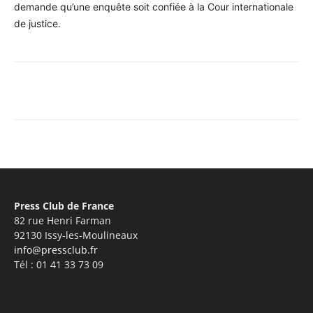
demande qu’une enquête soit confiée à la Cour internationale
de justice.
Facebook
X
Pinterest
WhatsA
Press Club de France
82 rue Henri Farman
92130 Issy-les-Moulineaux
info@pressclub.fr
Tél : 01 41 33 73 09