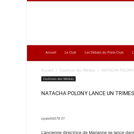
Press
Club
Accueil
Le Club
Les Débats du Press Club
L
Accueil
Coulisses des Médias
NATACHA POLONY 
Coulisses des Médias
NATACHA POLONY LANCE UN TRIMES
opale56578 01
L’ancienne directrice de Marianne se lance dans