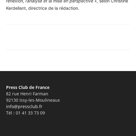
réflexion, l’analyse et la mise en perspective »,
selon Christine
Kerdellant, directrice de la rédaction.
Facebook
X
Pinterest
WhatsA
Press Club de France
82 rue Henri Farman
92130 Issy-les-Moulineaux
info@pressclub.fr
Tél : 01 41 33 73 09