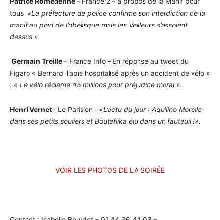
Patrice Romedenne
– France 2 – à propos de la Manif pour
tous
«La préfecture de police confirme son interdiction de la
manif au pied de l’obélisque mais les Veilleurs s’assoient
dessus ».
Germain Treille
– France Info –
En réponse au tweet du
Figaro « Bernard Tapie hospitalisé après un accident de vélo »
:
« Le vélo réclame 45 millions pour préjudice moral ».
Henri Vernet –
Le Parisien
–
«L’actu du jour : Aquilino Morelle
dans ses petits souliers et Bouteflika élu dans un fauteuil !».
VOIR LES PHOTOS DE LA SOIRÉE
Contact : Isabelle Bourdet – 01 44 36 44 03 –