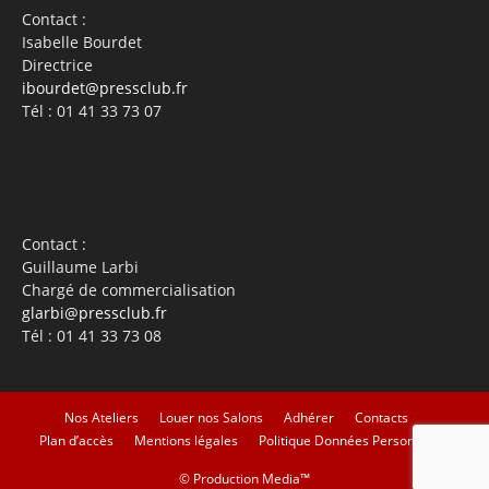
Contact :
Isabelle Bourdet
Directrice
ibourdet@pressclub.fr
Tél : 01 41 33 73 07
Contact :
Guillaume Larbi
Chargé de commercialisation
glarbi@pressclub.fr
Tél : 01 41 33 73 08
Nos Ateliers
Louer nos Salons
Adhérer
Contacts
Plan d’accès
Mentions légales
Politique Données Personnelles
©
Production Media™