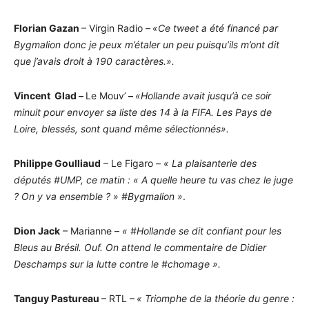
Florian Gazan
– Virgin Radio –
«Ce tweet a été financé par
Bygmalion donc je peux m’étaler un peu puisqu’ils m’ont dit
que j’avais droit à 190 caractères.».
Vincent Glad –
Le Mouv’
–
«Hollande avait jusqu’à ce soir
minuit pour envoyer sa liste des 14 à la FIFA. Les Pays de
Loire, blessés, sont quand même sélectionnés».
Philippe Goulliaud
– Le Figaro –
« La plaisanterie des
députés #UMP, ce matin : « A quelle heure tu vas chez le juge
? On y va ensemble ? » #Bygmalion
»
.
Dion Jack
– Marianne –
« #Hollande se dit confiant pour les
Bleus au Brésil. Ouf. On attend le commentaire de Didier
Deschamps sur la lutte contre le
#chomage ».
Tanguy Pastureau
– RTL –
« Triomphe de la théorie du genre :