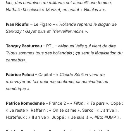
hier, des centaines de militants ont accueilli une femme,
Nathalie Kosciuscko-Morizet, en criant « Nicolas » ».
Ivan Rioufol
– Le Figaro –
« Hollande reprend le slogan de
Sarkozy : Gayet plus et Trierveiller moins ».
Tanguy Pastureau
– RTL –
«Manuel Valls qui vient de dire
“Nous sommes tous des hollandais ; ça sent la légalisation du
cannabis».
Fabrice Pelosi
– Capital –
« Claude Sérillon vient de
m’envoyer un fax pour me confirmer sa nomination au
numérique ».
Patrice Romedenne
–
France 2
– « Fillon : « Tu pars
»
. Copé :
« Je reste ». Raffarin : « On se calme ». Sarko : « J’arrive ».
Hortefeux : « Il arrive ». Juppé : « Je suis là ». #Etc #UMP
»
.