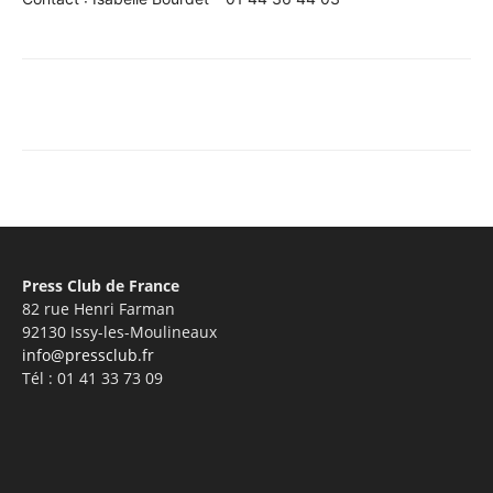
Facebook
X
Pinterest
What
Press Club de France
82 rue Henri Farman
92130 Issy-les-Moulineaux
info@pressclub.fr
Tél : 01 41 33 73 09