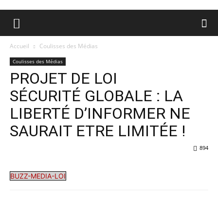
Accueil
Coulisses des Médias
Coulisses des Médias
PROJET DE LOI
SÉCURITÉ GLOBALE : LA
LIBERTÉ D’INFORMER NE
SAURAIT ETRE LIMITÉE !
894
BUZZ-MEDIA-LOI
Facebook
X
Pinterest
WhatsA