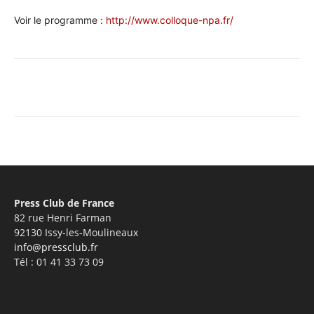
Voir le programme :
http://www.colloque-npa.fr/
Facebook
X
Pinterest
WhatsA
Press Club de France
82 rue Henri Farman
92130 Issy-les-Moulineaux
info@pressclub.fr
Tél : 01 41 33 73 09