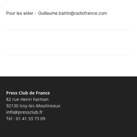
Pour les aider : Guillaume.battin@radiofrance.com
Facebook
X
Pinterest
WhatsA
Press Club de France
82 rue Henri Farman
92130 Issy-les-Moulineaux
info@pressclub.fr
Tél : 01 41 33 73 09