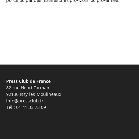
police ou par des manifestants pro-Morsi ou pro-armée.
Facebook
X
Pinterest
WhatsA
Press Club de France
82 rue Henri Farman
92130 Issy-les-Moulineaux
info@pressclub.fr
Tél : 01 41 33 73 09