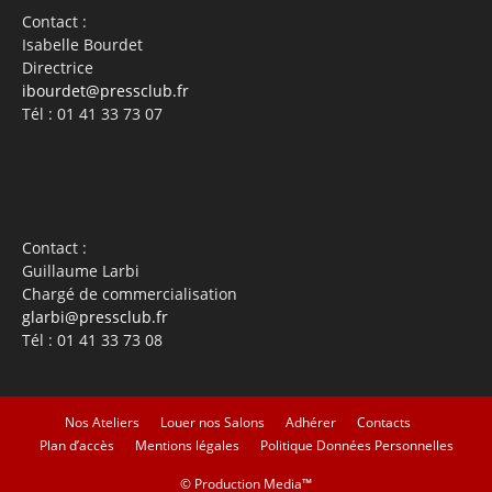
Contact :
Isabelle Bourdet
Directrice
ibourdet@pressclub.fr
Tél : 01 41 33 73 07
Contact :
Guillaume Larbi
Chargé de commercialisation
glarbi@pressclub.fr
Tél : 01 41 33 73 08
Nos Ateliers
Louer nos Salons
Adhérer
Contacts
Plan d’accès
Mentions légales
Politique Données Personnelles
©
Production Media™