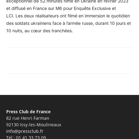
exceptionnel de 52 minutes filmé en Ukraine en février 2023
et diffusé en France sur M6 pour Enquête Exclusive et
LCI. Les deux réalisateurs ont filmé en immersion le quotidien
des soldats ukrainiens face à l’armée russe, durant 10 jours et
10 nuits, au cœur des tranchées.
Facebook
X
Pinterest
What
Press Club de France
82 rue Henri Farman
92130 Issy-les-Moulineaux
info@pressclub.fr
Tél : 01 41 33 73 09