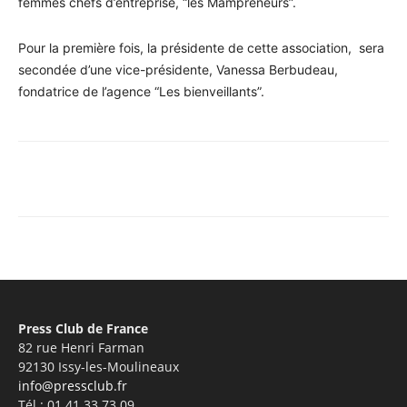
femmes chefs d’entreprise, “les Mampreneurs”.
Pour la première fois, la présidente de cette association, sera
secondée d’une vice-présidente, Vanessa Berbudeau,
fondatrice de l’agence “Les bienveillants”.
Facebook
X
Pinterest
WhatsA
Press Club de France
82 rue Henri Farman
92130 Issy-les-Moulineaux
info@pressclub.fr
Tél : 01 41 33 73 09