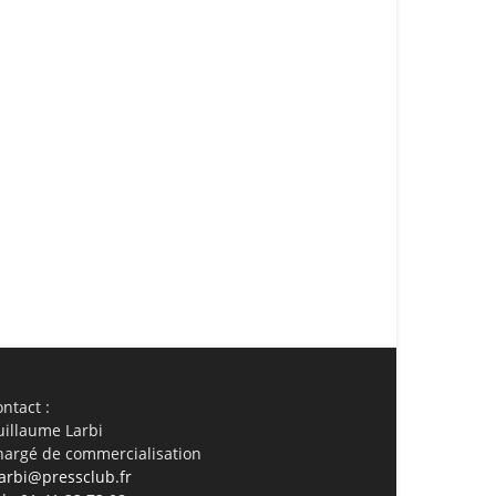
ail
Imprimer
ntact :
uillaume Larbi
hargé de commercialisation
arbi@pressclub.fr