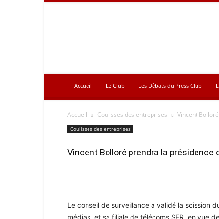
Press
Club
Accueil
Le Club
Les Débats du Press Club
L
Accueil
Coulisses des entreprises
Vincent Bollor
Coulisses des entreprises
Vincent Bolloré prendra la présidence 
Le conseil de surveillance a validé la scission 
médias, et sa filiale de télécoms SFR, en vue d