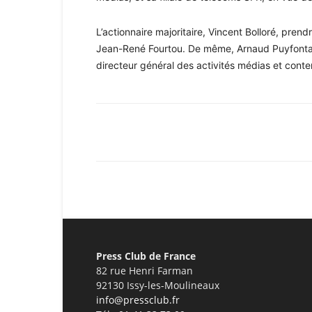
L’actionnaire majoritaire, Vincent Bolloré, pre
Jean-René Fourtou. De même, Arnaud Puyfontai
directeur général des activités médias et conte
Facebook
X
Pinterest
Press Club de France
82 rue Henri Farman
92130 Issy-les-Moulineaux
info@pressclub.fr