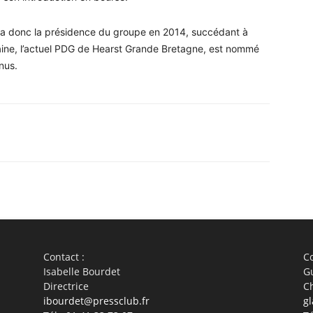
ndra donc la présidence du groupe en 2014, succédant à
ne, l’actuel PDG de Hearst Grande Bretagne, est nommé
nus.
WhatsApp
Linkedin
ReddIt
Em
Contact :
Co
Isabelle Bourdet
G
Directrice
C
ibourdet@pressclub.fr
gl