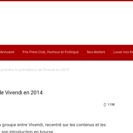
’Annuaire
Prix Press Club, Humour et Politique
Nos Ateliers
Louer nos E
é prendra la présidence de Vivendi en 2014
de Vivendi en 2014
1198
du groupe entre Vivendi, recentré sur les contenus et les
e son introduction en bourse.