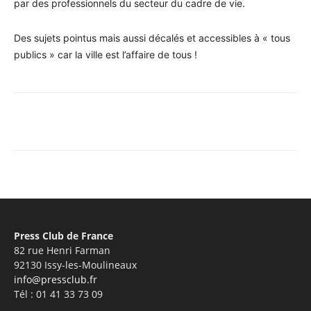
par des professionnels du secteur du cadre de vie.
Des sujets pointus mais aussi décalés et accessibles à « tous
publics » car la ville est l’affaire de tous !
Facebook
X
Pinterest
WhatsA
Press Club de France
82 rue Henri Farman
92130 Issy-les-Moulineaux
info@pressclub.fr
Tél : 01 41 33 73 09